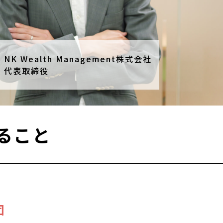
NK Wealth Management株式会社
代表取締役
ること
団