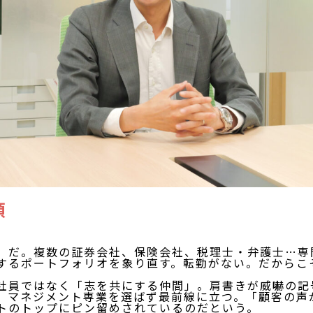
頼
」だ。複数の証券会社、保険会社、税理士・弁護士…専
するポートフォリオを象り直す。転勤がない。だからこ
社員ではなく「志を共にする仲間」。肩書きが威嚇の記
、マネジメント専業を選ばず最前線に立つ。「顧客の声
トのトップにピン留めされているのだという。