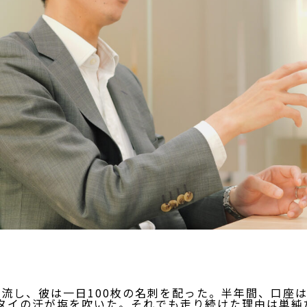
で流し、彼は一日100枚の名刺を配った。半年間、口座
タイの汗が塩を吹いた。それでも走り続けた理由は単純